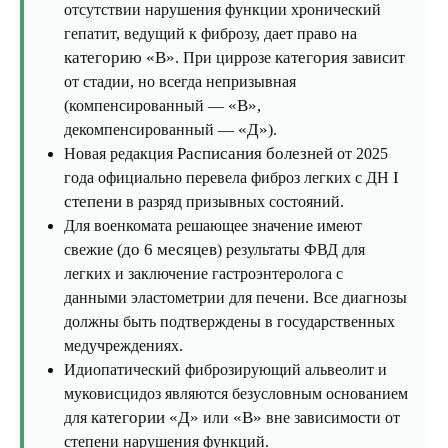
отсутствии нарушения функции хронический
гепатит, ведущий к фиброзу, дает право на
категорию «В»
категория
. При циррозе
зависит
от стадии, но всегда непризывная
«В»
(компенсированный —
,
«Д»
декомпенсированный —
).
Расписания болезней
Новая редакция
от 2025
I
года официально перевела фиброз легких с ДН
степени
в разряд призывных состояний.
Для военкомата решающее значение имеют
до 6 месяцев
свежие (
) результаты ФВД для
легких и заключение гастроэнтеролога с
данными эластометрии для печени. Все диагнозы
должны быть подтверждены в государственных
медучреждениях.
Идиопатический фиброзирующий альвеолит и
муковисцидоз являются безусловным основанием
категории «Д»
«В»
для
или
вне зависимости от
степени нарушения функций.