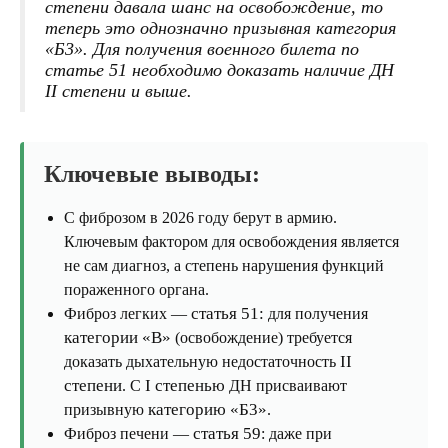
степени
давала шанс на освобождение, то
теперь это однозначно
категория
призывная
«Б3»
. Для получения военного билета
по
статье 51
необходимо доказать наличие ДН
II степени
и выше.
Ключевые выводы:
С фиброзом в 2026 году берут в армию.
Ключевым фактором для освобождения является
не сам диагноз, а степень нарушения функций
пораженного органа.
статья 51:
Фиброз легких —
для получения
категории «В»
(освобождение) требуется
II
доказать дыхательную недостаточность
степени
I степенью
. С
ДН присваивают
категорию «Б3»
призывную
.
статья 59
Фиброз печени —
: даже при