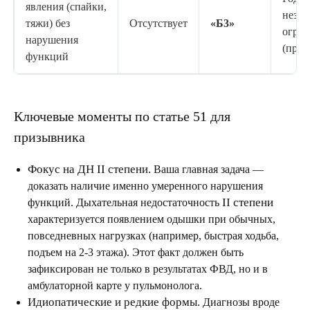
явления (спайки,
незн
тяжи) без
Отсутствует
«Б3»
огра
нарушения
(приз
функций
Ключевые моменты по статье 51 для
призывника
Фокус на ДН II степени.
Ваша главная задача —
доказать наличие именно умеренного нарушения
II степени
функций. Дыхательная недостаточность
характеризуется появлением одышки при обычных,
повседневных нагрузках (например, быстрая ходьба,
подъем на 2-3 этажа). Этот факт должен быть
зафиксирован не только в результатах ФВД, но и в
амбулаторной карте у пульмонолога.
Идиопатические и редкие формы.
Диагнозы вроде