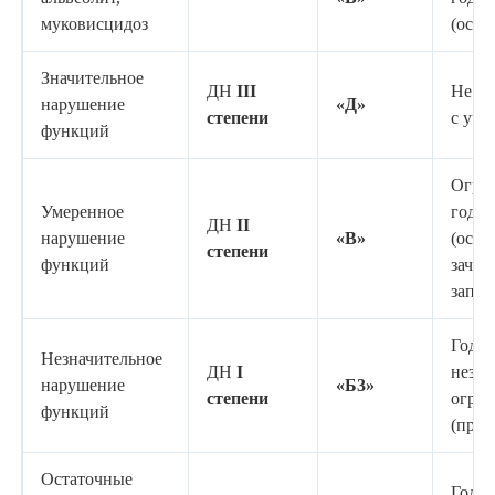
муковисцидоз
(осво
Значительное
ДН
III
Не го
нарушение
«Д»
степени
с учет
функций
Огра
Умеренное
годен
ДН
II
нарушение
«В»
(осво
степени
функций
зачис
запас
Годен
Незначительное
ДН
I
незн
нарушение
«Б3»
степени
огра
функций
(приз
Остаточные
Годен