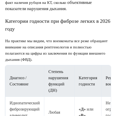
объективные
факт наличия рубцов на КТ, сколько
показатели нарушения дыхания
.
Категории годности при фиброзе легких в 2026
году
На практике мы видим, что военкоматы все реже обращают
внимание на описания рентгенологов и полностью
полагаются на цифры из заключения по функции внешнего
дыхания (ФВД).
Степень
Диагноз /
нарушения
Категория
Реше
Состояние
функций
годности
воен
(ДН)
Идиопатический
Не го
фиброзирующий
«Д»
или
огра
Любая
альвеолит,
«В»
годен