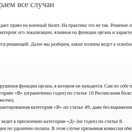
раем все случаи
ет право на военный билет. На практике это не так. Решение п
акторов
: его локализации, влияния на функции органа и характ
тся решающей. Далее мы разберем, какие полипы ведут к освоб
рушения функции органа, в котором он находится. Сам по себе 
егорию «В»
по статье 10 Расписания боле
(ограниченно годен)
желчи).
категория «В» по статье 49
арантированная
, даже без выражен
категории «Д»
по статье 8
и ведет к присвоению
(не годен)
.
ации по удалению полипа. В этом случае призывная комиссия об