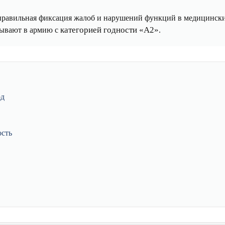
 правильная фиксация жалоб и нарушений функций в медицински
категорией годности «А2»
зывают в армию с
.
од
ость