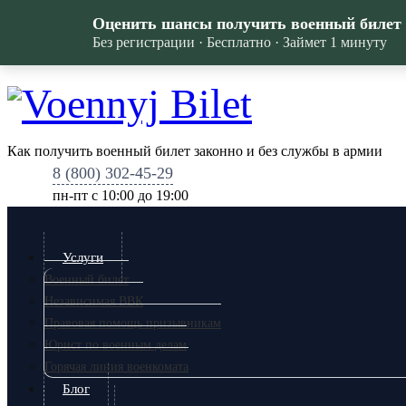
Оценить шансы получить военный билет
Без регистрации · Бесплатно · Займет 1 минуту
Как получить военный билет законно и без службы в армии
8 (800) 302-45-29
пн-пт c 10:00 до 19:00
Услуги
Военный билет
Независимая ВВК
Правовая помощь призывникам
Юрист по военным делам
Горячая линия военкомата
Блог