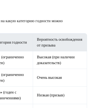
, на какую
категорию годности
можно
Вероятность освобождения
егория годности
от призыва
»
(ограниченно
Высокая (при наличии
ен)
доказательств)
»
(ограниченно
Очень высокая
ен)
3»
(годен с
Низкая (призыв)
аничениями)