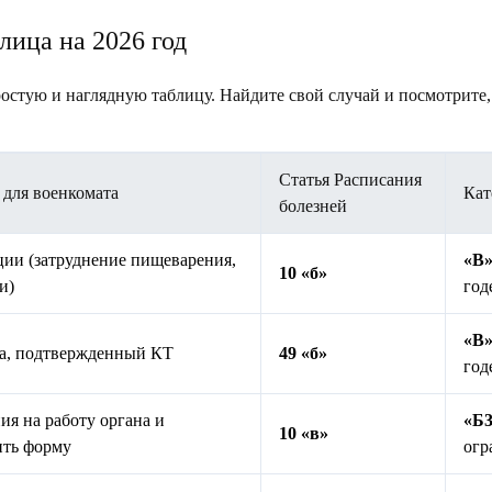
лица на 2026 год
остую и наглядную таблицу. Найдите свой случай и посмотрите
Статья Расписания
 для военкомата
Кат
болезней
ии (затруднение пищеварения,
«В
10 «б»
и)
год
«В
за, подтвержденный КТ
49 «б»
год
ия на работу органа и
«Б
10 «в»
ить форму
огр