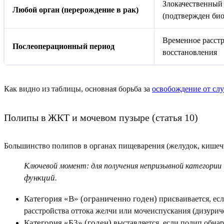
Злокачественный 
Любой орган (перерождение в рак)
(подтвержден би
Временное расст
Послеоперационный период
восстановления
Как видно из таблицы, основная борьба за
освобождение от сл
Полипы в ЖКТ и мочевом пузыре (статья 10)
Большинство полипов в органах пищеварения (желудок, кишеч
Ключевой момент:
для получения непризывной
категории
функций
.
Категория «В» (ограниченно годен)
присваивается, ес
расстройства оттока желчи или мочеиспускания (дизуриче
Категория «Б3» (годен)
выставляется, если полип обнар