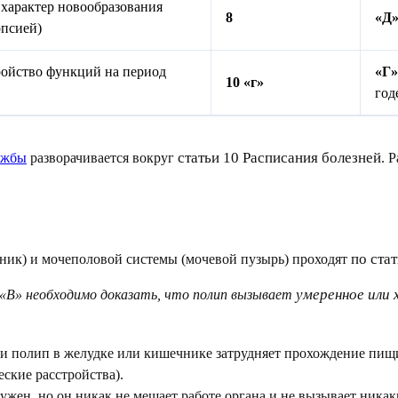
характер новообразования
8
«Д
опсией)
ройство функций на период
«Г
10 «г»
год
статьи 10 Расписания болезней
ужбы
разворачивается вокруг
. 
по стат
ник) и мочеполовой системы (мочевой пузырь) проходят
умеренное или 
 «В»
необходимо доказать, что полип вызывает
ли полип в желудке или кишечнике затрудняет прохождение пищ
ские расстройства).
ужен, но он никак не мешает работе органа и не вызывает ника