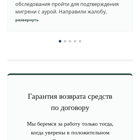
обследования пройти для подтверждения
мигрени с аурой. Направили жалобу,
добились повторного осмотра и списания в
развернуть
запас.
Гарантия возврата средств
по договору
Мы беремся за работу только тогда,
когда уверены в положительном