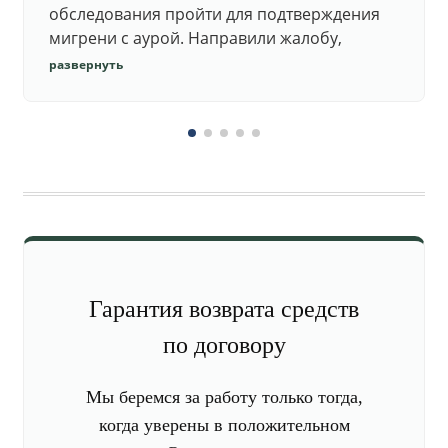
обследования пройти для подтверждения
мигрени с аурой. Направили жалобу,
добились повторного осмотра и списания в
развернуть
запас.
Гарантия возврата средств
по договору
Мы беремся за работу только тогда,
когда уверены в положительном