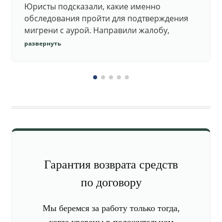
Юристы подсказали, какие именно
обследования пройти для подтверждения
мигрени с аурой. Направили жалобу,
добились повторного осмотра и списания в
развернуть
запас.
Гарантия возврата средств
по договору
Мы беремся за работу только тогда,