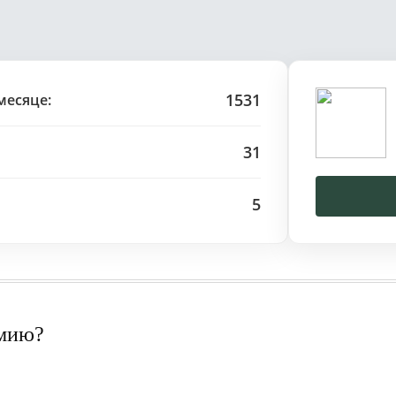
1531
месяце:
31
5
рмию?