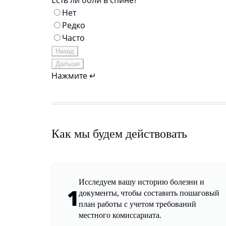
Есть ли боли в спине?
Нет
Редко
Часто
Назад
Дальше
Нажмите ↵
Как мы будем действовать
Исследуем вашу историю болезни и
1
документы, чтобы составить пошаговый
план работы с учетом требований
местного комиссариата.