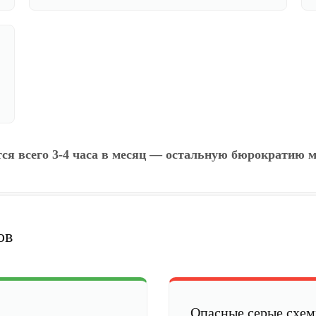
тся всего 3-4 часа в месяц — остальную бюрократию м
ов
Опасные серые схе