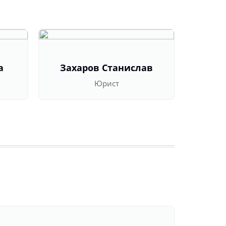
а
Захаров Станислав
Оль
Юрист