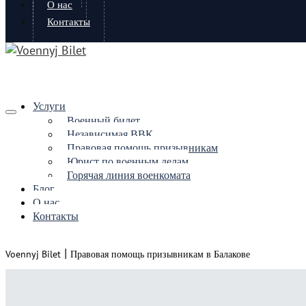
О нас
Контакты
Услуги
Военный билет
Независимая ВВК
Правовая помощь призывникам
Юрист по военным делам
Горячая линия военкомата
Блог
О нас
Контакты
|
Voennyj Bilet
Правовая помощь призывникам в Балакове