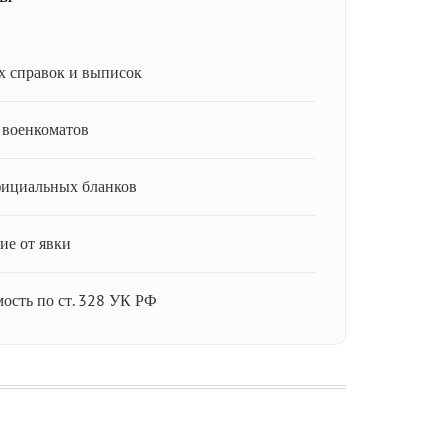
 справок и выписок
 военкоматов
фициальных бланков
ие от явки
мость по ст. 328 УК РФ