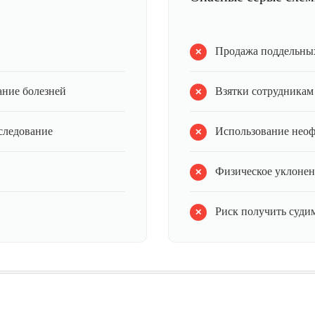
Продажа поддельных
ание болезней
Взятки сотрудникам
следование
Использование нео
Физическое уклонен
Риск получить суди