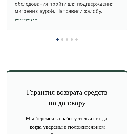
обследования пройти для подтверждения
мигрени с аурой. Направили жалобу,
добились повторного осмотра и списания в
развернуть
запас.
Гарантия возврата средств
по договору
Мы беремся за работу только тогда,
когда уверены в положительном