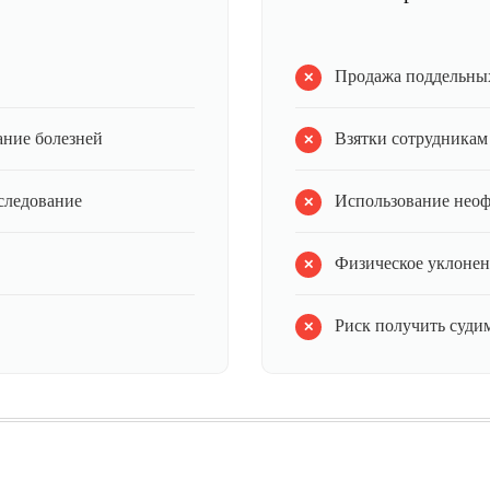
Продажа поддельных
ание болезней
Взятки сотрудникам
следование
Использование нео
Физическое уклонен
Риск получить судим