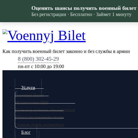
Оценить шансы получить военный билет
Без регистрации · Бесплатно · Займет 1 минуту
Как получить военный билет законно и без службы в армии
8 (800) 302-45-29
пн-пт c 10:00 до 19:00
Услуги
Военный билет
Независимая ВВК
Правовая помощь призывникам
Юрист по военным делам
Горячая линия военкомата
Блог