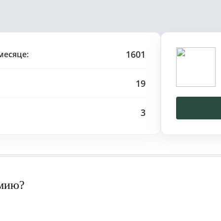
1601
месяце:
19
3
рмию?