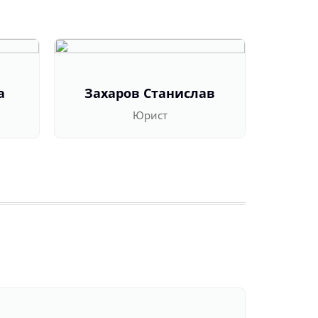
а
Захаров Станислав
Оль
Юрист