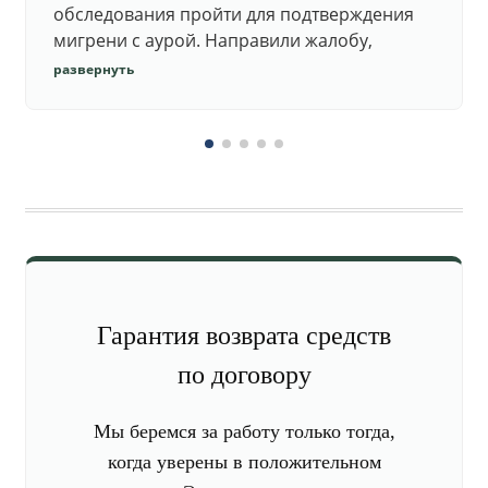
обследования пройти для подтверждения
мигрени с аурой. Направили жалобу,
добились повторного осмотра и списания в
развернуть
запас.
Гарантия возврата средств
по договору
Мы беремся за работу только тогда,
когда уверены в положительном