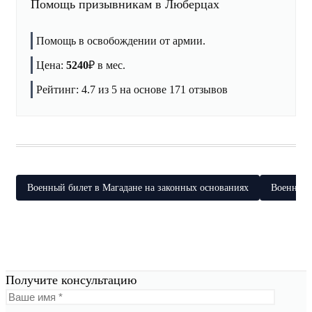
Помощь призывникам в Люберцах
Помощь в освобождении от армии.
Цена:
5240
₽
в мес.
Рейтинг:
4.7
из 5 на основе
171
отзывов
Военный билет в Магадане на законных основаниях
Военный 
Получите консультацию