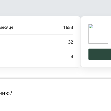
1653
месяце:
32
4
рмию?