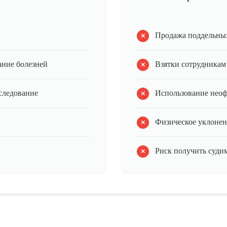
Продажа поддельных
ание болезней
Взятки сотрудникам
следование
Использование нео
Физическое уклонен
Риск получить судим