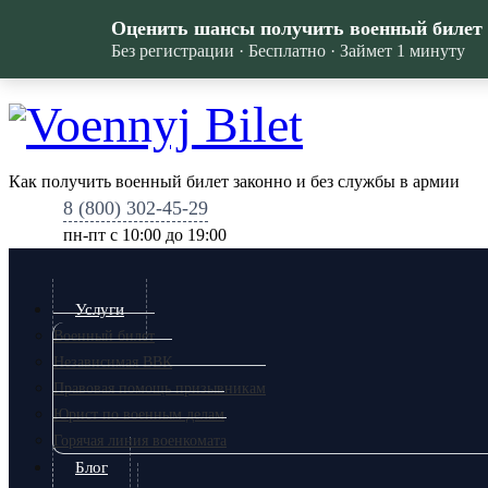
Оценить шансы получить военный билет
Без регистрации · Бесплатно · Займет 1 минуту
Как получить военный билет законно и без службы в армии
8 (800) 302-45-29
пн-пт c 10:00 до 19:00
Услуги
Военный билет
Независимая ВВК
Правовая помощь призывникам
Юрист по военным делам
Горячая линия военкомата
Блог