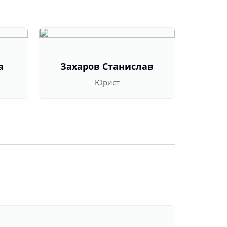
а
Захаров Станислав
Оль
Юрист