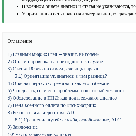
В военном билете диагноз и статья не указываются, т
У призывника есть право на альтернативную гражданс
Оглавление
1
Главный миф: «Я гей — значит, не годен»
2
Онлайн проверка на пригодность к службе
3
Статья 18: что на самом деле ищут врачи
3.1
Ориентация vs. диагноз: в чем разница?
4
Опасная черта: экстремизм и как его избежать
5
Что делать, если есть проблемы: пошаговый чек-лист
6
Обследование в ПНД: как подтверждают диагноз
7
Цена военного билета по «психиатрии»
8
Безопасная альтернатива: АГС
8.1
Сравнение путей: служба, освобождение, АГС
9
Заключение
10
Часто задаваемые вопросы