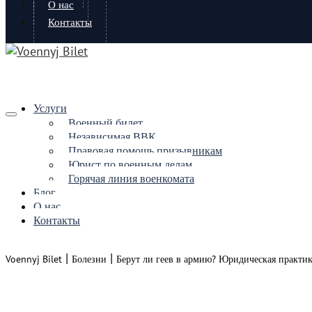
О нас
Контакты
Услуги
Военный билет
Независимая ВВК
Правовая помощь призывникам
Юрист по военным делам
Горячая линия военкомата
Блог
О нас
Контакты
|
|
Voennyj Bilet
Болезни
Берут ли геев в армию? Юридическая практик