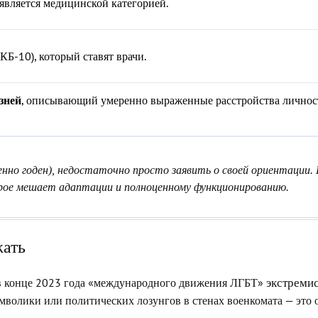
 является медицинской категорией.
Б-10), который ставят врачи.
, описывающий умеренно выраженные расстройства личнос
зней
енно годен), недостаточно просто заявить о своей ориентации
орое мешает адаптации и полноценному функционированию.
жать
 в конце 2023 года «международного движения ЛГБТ»
экстреми
мволики или политических лозунгов в стенах военкомата — это 