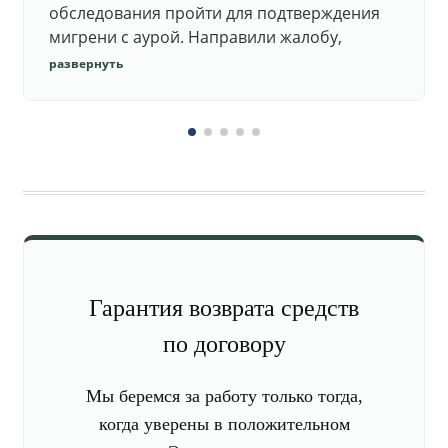
обследования пройти для подтверждения
мигрени с аурой. Направили жалобу,
добились повторного осмотра и списания в
развернуть
запас.
Гарантия возврата средств
по договору
Мы беремся за работу только тогда,
когда уверены в положительном