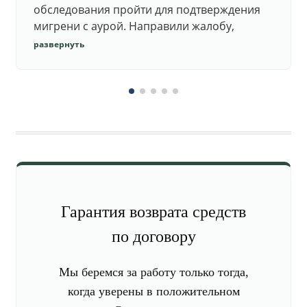
обследования пройти для подтверждения
мигрени с аурой. Направили жалобу,
добились повторного осмотра и списания в
развернуть
запас.
Гарантия возврата средств
по договору
Мы беремся за работу только тогда,
когда уверены в положительном