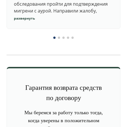
обследования пройти для подтверждения
мигрени с аурой. Направили жалобу,
добились повторного осмотра и списания в
развернуть
запас.
Гарантия возврата средств
по договору
Мы беремся за работу только тогда,
когда уверены в положительном