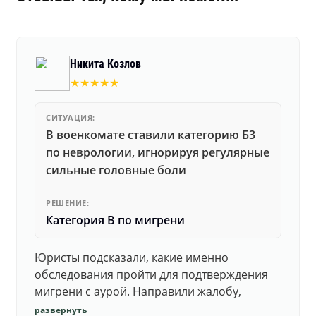
Никита Козлов
★★★★★
СИТУАЦИЯ:
В военкомате ставили категорию Б3
по неврологии, игнорируя регулярные
сильные головные боли
РЕШЕНИЕ:
Категория В по мигрени
Юристы подсказали, какие именно
обследования пройти для подтверждения
мигрени с аурой. Направили жалобу,
добились повторного осмотра и списания в
развернуть