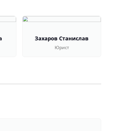
а
Захаров Станислав
Оль
Юрист