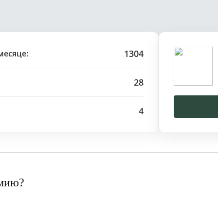
1304
месяце:
28
4
рмию?