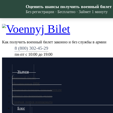
Оценить шансы получить военный билет
Без регистрации · Бесплатно · Займет 1 минуту
Как получить военный билет законно и без службы в армии
8 (800) 302-45-29
пн-пт c 10:00 до 19:00
Услуги
Военный билет
Независимая ВВК
Правовая помощь призывникам
Юрист по военным делам
Горячая линия военкомата
Блог