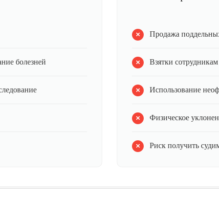
Продажа поддельных
ание болезней
Взятки сотрудникам
следование
Использование нео
Физическое уклонен
Риск получить судим