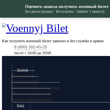
Оценить шансы получить военный билет
Без регистрации · Бесплатно · Займет 1 минуту
Как получить военный билет законно и без службы в армии
8 (800) 302-45-29
пн-пт c 10:00 до 19:00
Услуги
Военный билет
Независимая ВВК
Правовая помощь призывникам
Юрист по военным делам
Горячая линия военкомата
Блог