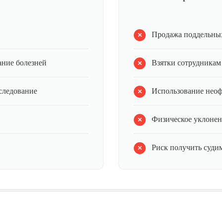
Продажа поддельных
ание болезней
Взятки сотрудникам
следование
Использование нео
Физическое уклонен
Риск получить судим