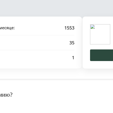
1553
месяце:
35
1
рмию?