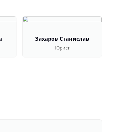
а
Захаров Станислав
Оль
Юрист