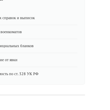
 справок и выписок
 военкоматов
фициальных бланков
ие от явки
мость по ст. 328 УК РФ