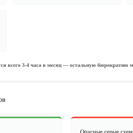
тся всего 3-4 часа в месяц — остальную бюрократию м
ов
Опасные серые схе