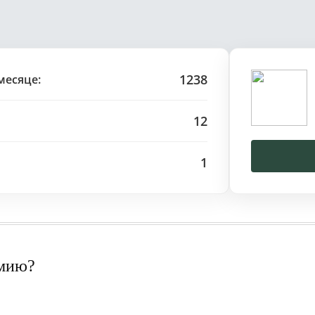
1238
месяце:
12
1
рмию?