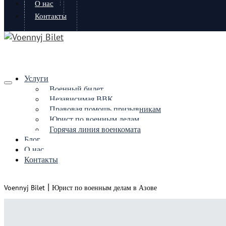
О нас
Контакты
Услуги
Военный билет
Независимая ВВК
Правовая помощь призывникам
Юрист по военным делам
Горячая линия военкомата
Блог
О нас
Контакты
|
Voennyj Bilet
Юрист по военным делам в Азове