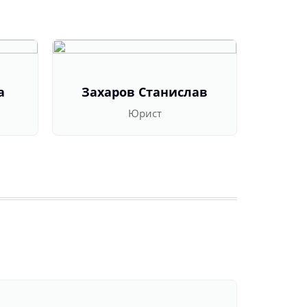
а
Захаров Станислав
Оль
Юрист