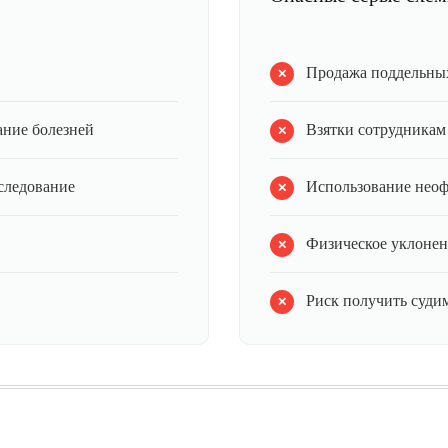
Продажа поддельных
ание болезней
Взятки сотрудникам
следование
Использование нео
Физическое уклонен
Риск получить суди