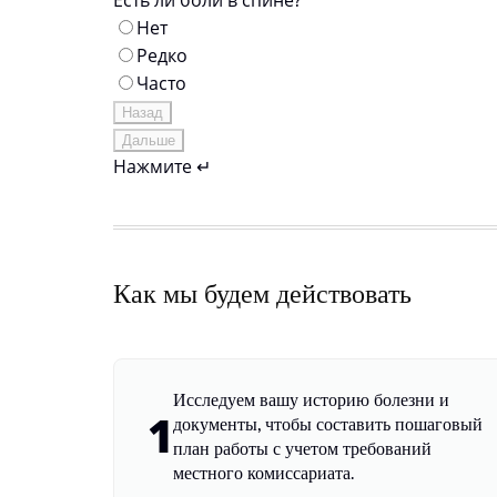
Есть ли боли в спине?
Нет
Редко
Часто
Назад
Дальше
Нажмите ↵
Как мы будем действовать
Исследуем вашу историю болезни и
1
документы, чтобы составить пошаговый
план работы с учетом требований
местного комиссариата.