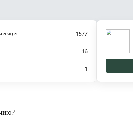
1577
месяце:
16
1
рмию?