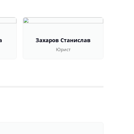
а
Захаров Станислав
Оль
Юрист