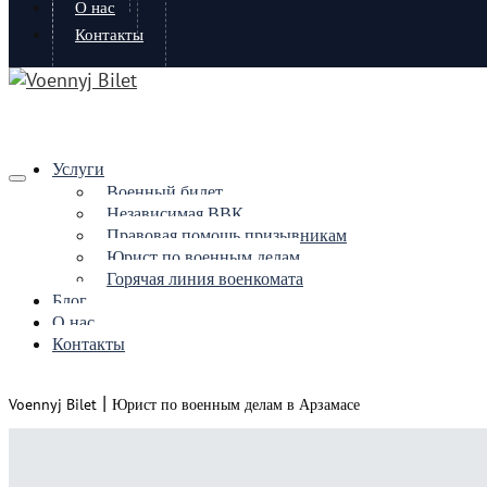
О нас
Контакты
Услуги
Военный билет
Независимая ВВК
Правовая помощь призывникам
Юрист по военным делам
Горячая линия военкомата
Блог
О нас
Контакты
|
Voennyj Bilet
Юрист по военным делам в Арзамасе