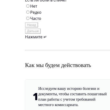
Есть ли боли в спине?
Нет
Редко
Часто
Назад
Дальше
Нажмите ↵
Как мы будем действовать
Исследуем вашу историю болезни и
1
документы, чтобы составить пошаговый
план работы с учетом требований
местного комиссариата.