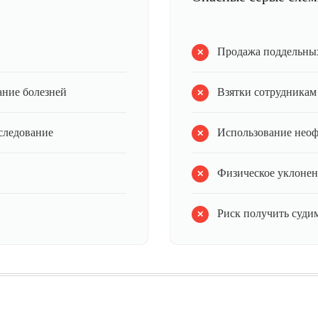
Продажа поддельных
ание болезней
Взятки сотрудникам
следование
Использование нео
Физическое уклонен
Риск получить суди