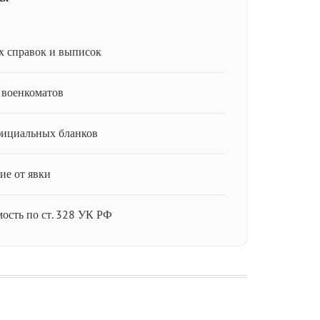
 справок и выписок
 военкоматов
фициальных бланков
ие от явки
мость по ст. 328 УК РФ