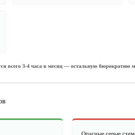
тся всего 3-4 часа в месяц — остальную бюрократию м
ов
Опасные серые схе