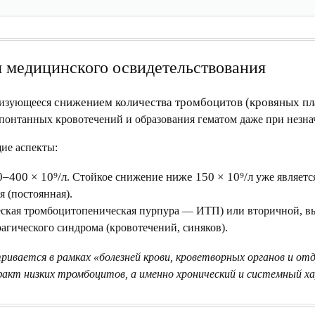
я медицинского освидетельствования
снижением количества тромбоцитов (кровяных пл
ризующееся
спонтанных кровотечений и образования гематом даже при незна
ие аспекты:
0–400 × 10⁹/л
ниже 150 × 10⁹/л
. Стойкое снижение
уже являетс
 (постоянная).
ская тромбоцитопеническая пурпура — ИТП) или вторичной, в
агического синдрома (кровотечений, синяков).
вается в рамках «болезней крови, кроветворных органов и от
 факт низких тромбоцитов, а именно
хронический и системный х