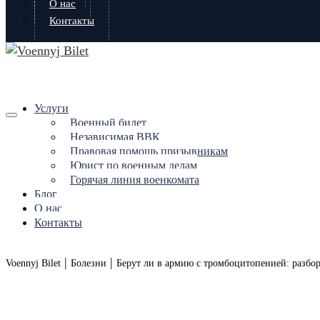
О нас
Контакты
Услуги
Военный билет
Независимая ВВК
Правовая помощь призывникам
Юрист по военным делам
Горячая линия военкомата
Блог
О нас
Контакты
|
|
Voennyj Bilet
Болезни
Берут ли в армию с тромбоцитопенией: разбор