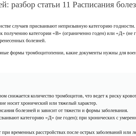
й: разбор статьи 11 Расписания боле
категорию годности
инстве случаев присваивают непризывную
категории «В»
«Д»
т к получению
(ограниченно годен) или
(не 
ренесенных болезней.
зные формы тромбоцитопении, какие документы нужны для военк
ом снижается количество тромбоцитов, что ведет к риску крово
ние носит хронический или тяжелый характер.
писания болезней
и зависит от тяжести и формы заболевания.
категорию «Д»
сваивают
(не годен); при хронических с умер
 при временных расстройствах после острых заболеваний или л