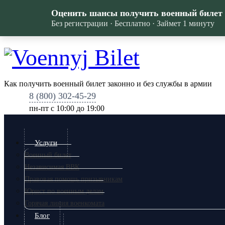
Оценить шансы получить военный билет
Без регистрации · Бесплатно · Займет 1 минуту
Как получить военный билет законно и без службы в армии
8 (800) 302-45-29
пн-пт c 10:00 до 19:00
Услуги
Военный билет
Независимая ВВК
Правовая помощь призывникам
Юрист по военным делам
Горячая линия военкомата
Блог