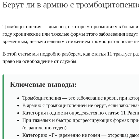
Берут ли в армию с тромбоцитопение
Тромбоцитопения — диагноз, с которым призывнику в больш
году хронические или тяжелые формы этого заболевания веду
временным, незначительным снижением тромбоцитов после пе
статья 11
В этой статье мы подробно разберем, как
трактует ра
право на освобождение от службы.
Ключевые выводы:
Тромбоцитопения — это заболевание крови, при котор
В армию с тромбоцитопенией не берут, если заболева
Категория годности
по статье 11 Рас
определяется
При тяжелых и быстро прогрессирующих формах при
(ограниченно годен).
Категорию «Г»
(временно не годен — отсрочка) дают