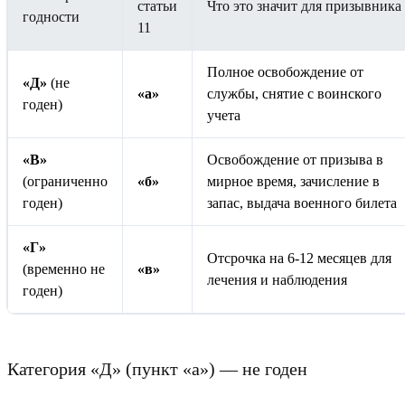
статьи
Что это значит для призывника
годности
11
Полное освобождение от
«Д»
(не
«а»
службы, снятие с воинского
годен)
учета
«В»
Освобождение от призыва в
(ограниченно
«б»
мирное время, зачисление в
годен)
запас, выдача военного билета
«Г»
Отсрочка на 6-12 месяцев для
(временно не
«в»
лечения и наблюдения
годен)
Категория «Д» (пункт «а») — не годен