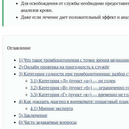
Для освобождения от службы необходимо предоставит
анализов крови.
Даже если лечение дает положительный эффект и ана
Оглавление
1
Что такое тромбоцитопения с точки зрения медицин
2
Онлайн проверка на пригодность к службе
3
Категории годности при тромбоцитопении: разбор с
3.1
Категория «Д» (пункт «а») — не годен
3.2
Категория «В» (пункт «б») — ограниченно г
3.3
Категория «Г» (пункт «в») — временно не го
4
Как доказать диагноз в военкомате: пошаговый план 
4.1
Мнение эксперта
5
Заключение
6
Часто задаваемые вопросы