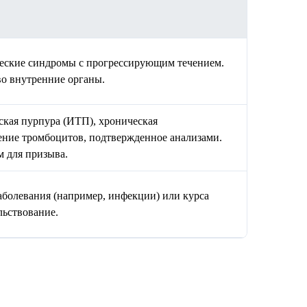
ческие синдромы с прогрессирующим течением.
во внутренние органы.
кая пурпура (ИТП), хроническая
ение тромбоцитов, подтвержденное анализами.
м для призыва.
аболевания (например, инфекции) или курса
льствование.