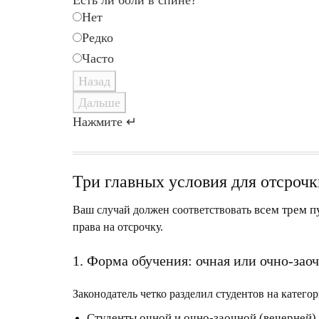
Есть ли боли в спине?
Нет
Редко
Часто
Назад
Дальше
Нажмите ↵
Три главных условия для отсрочки
всем трем 
Ваш случай должен соответствовать
права на отсрочку.
1. Форма обучения: очная или очно-зао
Законодатель четко разделил студентов на категор
Студенты очной и очно-заочной (вечерней)