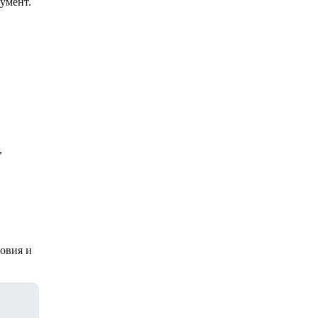
умент.
,
ловия и