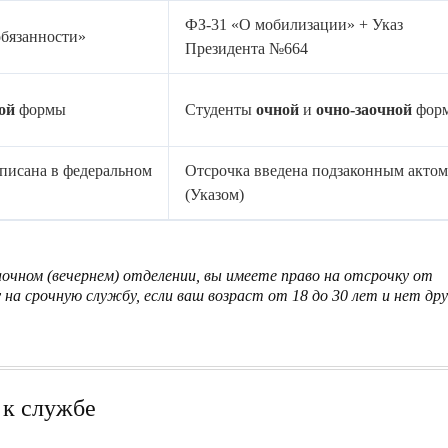
ФЗ-31 «О мобилизации» + Указ
обязанности»
Президента №664
ой
формы
Студенты
очной
и
очно-заочной
фор
писана в федеральном
Отсрочка введена подзаконным актом
(Указом)
аочном (вечернем) отделении, вы имеете право на отсрочку от
 на срочную службу, если ваш возраст
от 18 до 30 лет
и нет дру
 к службе