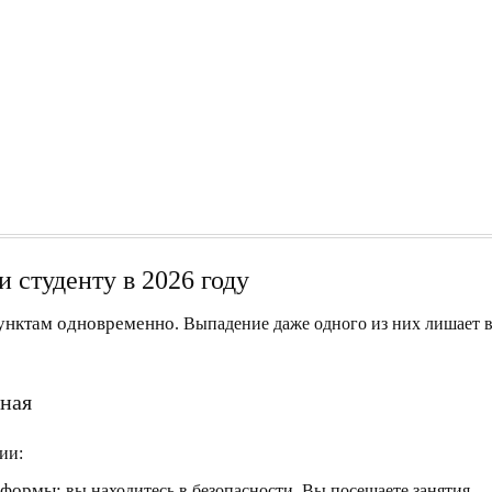
 студенту в 2026 году
пунктам одновременно
. Выпадение даже одного из них лишает 
чная
ии:
 формы:
вы находитесь в безопасности. Вы посещаете занятия,