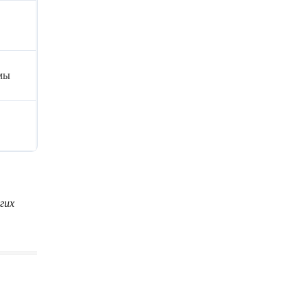
мы
гих