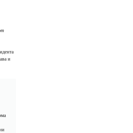
от
зидента
ава и
рма
ии