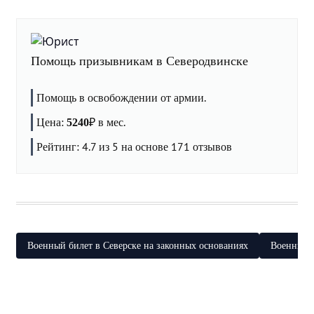
Помощь призывникам в Северодвинске
Помощь в освобождении от армии.
Цена:
₽
в мес.
5240
Рейтинг:
4.7
из 5 на основе
171
отзывов
Военный билет в Северске на законных основаниях
Военный б