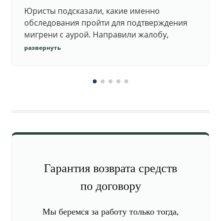
Юристы подсказали, какие именно
обследования пройти для подтверждения
мигрени с аурой. Направили жалобу,
добились повторного осмотра и списания в
развернуть
запас.
Гарантия возврата средств
по договору
Мы беремся за работу только тогда,