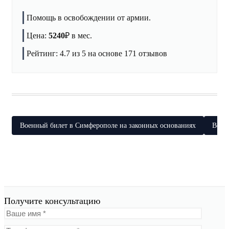
Помощь в освобождении от армии.
Цена:
5240
₽
в мес.
Рейтинг:
4.7
из 5 на основе
171
отзывов
Военный билет в Симферополе на законных основаниях
Воен
Получите консультацию