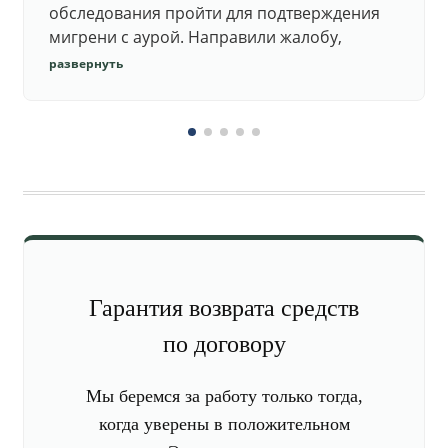
обследования пройти для подтверждения
мигрени с аурой. Направили жалобу,
добились повторного осмотра и списания в
развернуть
запас.
Гарантия возврата средств
по договору
Мы беремся за работу только тогда,
когда уверены в положительном