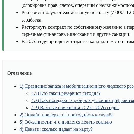
(блокировка прав, счетов, операций с недвижимостью)
Резервист получает ежемесячную выплату (
7 000–12 
заработка.
Расторгнуть контракт по собственному желанию в пе
серьезные финансовые взыскания и другие санкции.
В 2026 году приоритет отдается кандидатам с опыт
Оглавление
1
Сравнение запаса и мобилизационного людского рез
1.1
Кто такой резервист сегодня?
1.2
Как попадают в резерв в условиях цифровиз
1.3
Важные изменения 2025–2026 годов
2
Онлайн проверка на пригодность к службе
3
Обязанности: что придется делать реально
4
Деньги: сколько падает на карту?