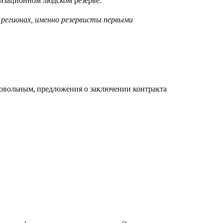
изационном людском резерве.
 регионах, именно резервисты первыми
бровольным, предложения о заключении контракта