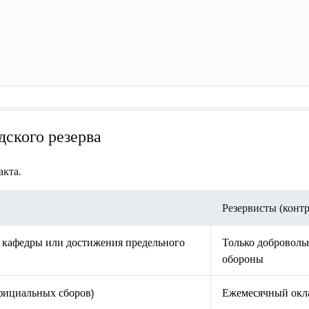
дского резерва
.
акта
Резервисты (конт
 кафедры или достижения предельного
Только доброволь
обороны
фициальных сборов)
Ежемесячный окла