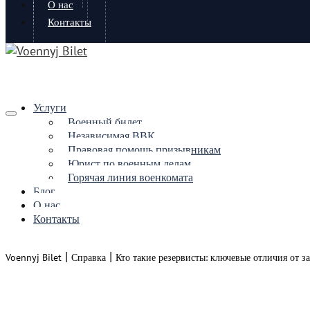
О нас
Контакты
Услуги
Военный билет
Независимая ВВК
Правовая помощь призывникам
Юрист по военным делам
Горячая линия военкомата
Блог
О нас
Контакты
|
|
Voennyj Bilet
Справка
Кто такие резервисты: ключевые отличия от з