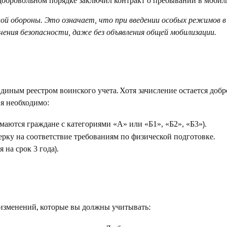
 добровольном порядке заключил контракт о пребывании в мобил
ой обороны
. Это означает, что при введении особых режимов в
чения безопасности, даже без объявления общей мобилизации.
Единым реестром воинского учета. Хотя зачисление остается до
ия необходимо:
имаются граждане с
).
категориями «А» или «Б1», «Б2», «Б3»
рку на соответствие требованиям по физической подготовке.
ся
).
на срок 3 года
х изменений, которые вы должны учитывать: