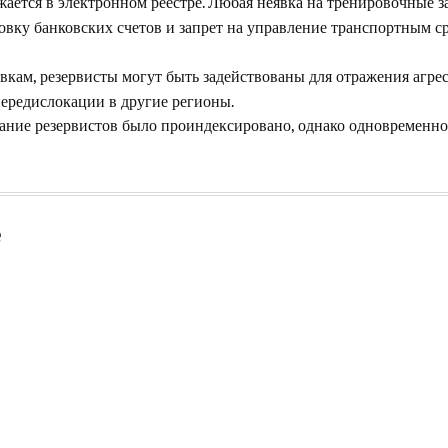
жается в электронном реестре. Любая неявка на тренировочные з
овку банковских счетов и запрет на управление транспортным ср
кам, резервисты могут быть задействованы для отражения агрес
ередислокации в другие регионы.
ние резервистов было проиндексировано, однако одновременно 
е