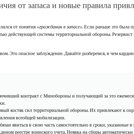
ичия от запаса и новые правила прив
елился от понятия
. Если раньше это была п
«гражданин в запасе»
ю действующей системы территориальной обороны. Резервист — эт
вом. Это опасное заблуждение. Давайте разберемся, в чем карди
аключивший контракт с Минобороны и получающий за это ежемес
ки.
овый костяк сил территориальной обороны. Их привлекают к охра
явления всеобщей мобилизации.
язан явиться в свою часть самостоятельно в сроки, указанные в 
Едином реестре воинского учета. Неявка на сборы автоматически