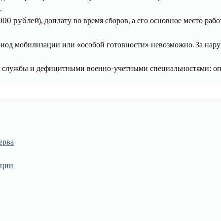
.
), доплату во время сборов, а его основное место ра
000 рублей
риод мобилизации или «особой готовности» невозможно. За нар
ом службы и дефицитными военно-учетными специальностями: оп
ерва
ации