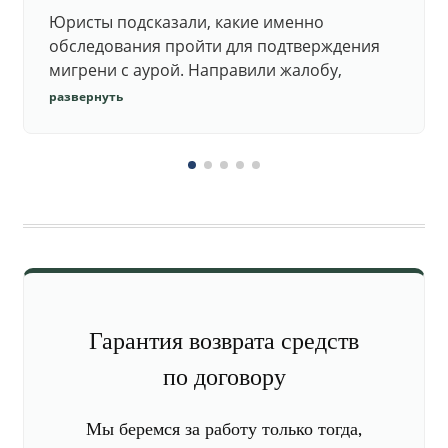
Юристы подсказали, какие именно
обследования пройти для подтверждения
мигрени с аурой. Направили жалобу,
добились повторного осмотра и списания в
развернуть
запас.
Гарантия возврата средств
по договору
Мы беремся за работу только тогда,