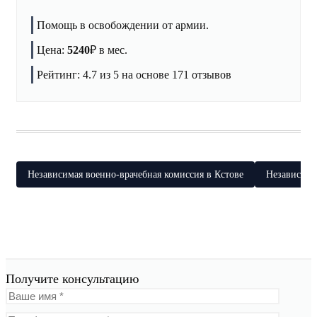
Помощь в освобождении от армии.
Цена:
5240
₽
в мес.
Рейтинг:
4.7
из 5 на основе
171
отзывов
Независимая военно-врачебная комиссия в Кстове
Независима
Получите консультацию