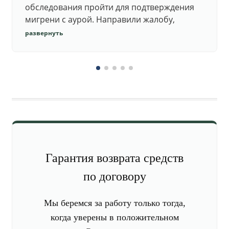
обследования пройти для подтверждения
мигрени с аурой. Направили жалобу,
добились повторного осмотра и списания в
развернуть
запас.
Гарантия возврата средств
по договору
Мы беремся за работу только тогда,
когда уверены в положительном