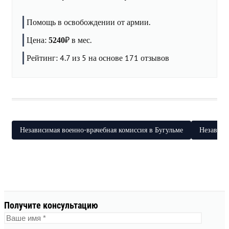
Помощь в освобождении от армии.
Цена:
₽
в мес.
5240
Рейтинг:
4.7
из 5 на основе
171
отзывов
Независимая военно-врачебная комиссия в Бугульме
Независи
Получите консультацию