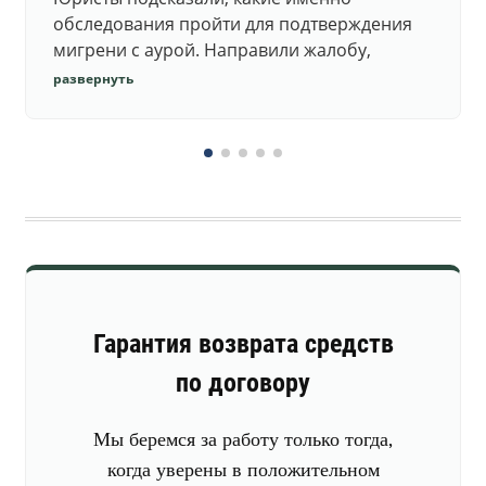
обследования пройти для подтверждения
мигрени с аурой. Направили жалобу,
добились повторного осмотра и списания в
развернуть
запас.
Гарантия возврата средств
по договору
Мы беремся за работу только тогда,
когда уверены в положительном