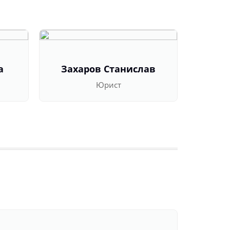
а
Захаров Станислав
Оль
Юрист