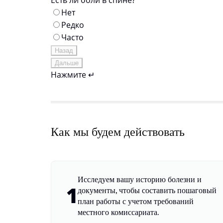
Есть ли боли в спине?
Нет
Редко
Часто
Назад
Дальше
Нажмите ↵
Как мы будем действовать
Исследуем вашу историю болезни и
1
документы, чтобы составить пошаговый
план работы с учетом требований
местного комиссариата.