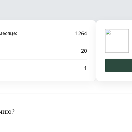
1264
месяце:
20
1
рмию?