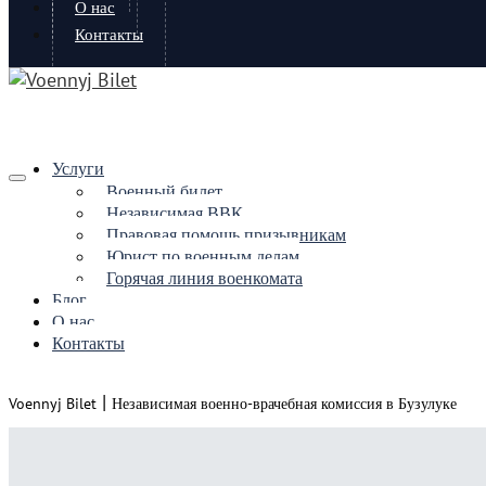
О нас
Контакты
Услуги
Военный билет
Независимая ВВК
Правовая помощь призывникам
Юрист по военным делам
Горячая линия военкомата
Блог
О нас
Контакты
|
Voennyj Bilet
Независимая военно-врачебная комиссия в Бузулуке