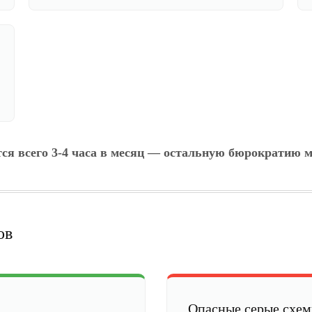
тся всего 3-4 часа в месяц — остальную бюрократию м
ов
Опасные серые схе