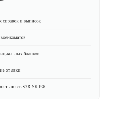
 справок и выписок
 военкоматов
фициальных бланков
ие от явки
мость по ст. 328 УК РФ