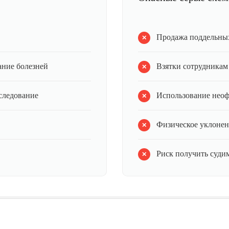
Продажа поддельных
ание болезней
Взятки сотрудникам
следование
Использование нео
Физическое уклонен
Риск получить суди