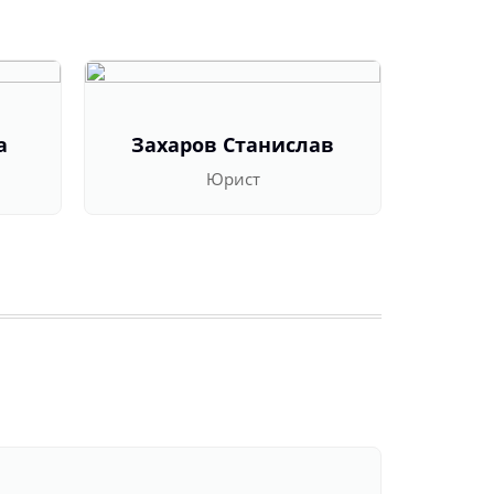
а
Захаров Станислав
Оль
Юрист