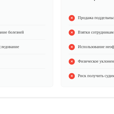
Продажа поддельных
ание болезней
Взятки сотрудникам
следование
Использование нео
Физическое уклонен
Риск получить судим