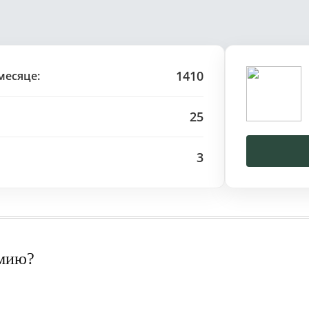
1410
месяце:
25
3
рмию?