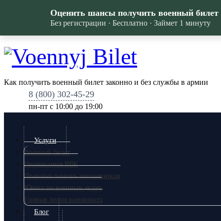
Оценить шансы получить военный билет
Без регистрации · Бесплатно · Займет 1 минуту
Как получить военный билет законно и без службы в армии
8 (800) 302-45-29
пн-пт c 10:00 до 19:00
Услуги
Военный билет
Независимая ВВК
Правовая помощь призывникам
Юрист по военным делам
Горячая линия военкомата
Блог