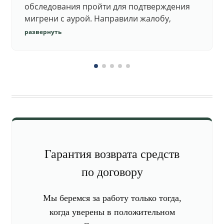
обследования пройти для подтверждения
мигрени с аурой. Направили жалобу,
добились повторного осмотра и списания в
развернуть
запас.
Гарантия возврата средств
по договору
Мы беремся за работу только тогда,
когда уверены в положительном