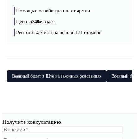
Помощь в освобождении от армии.
Цена:
5240
₽
в мес.
Рейтинг:
4.7
из 5 на основе
171
отзывов
Военный билет в Шуе на законных основаниях
Военный билет
Получите консультацию