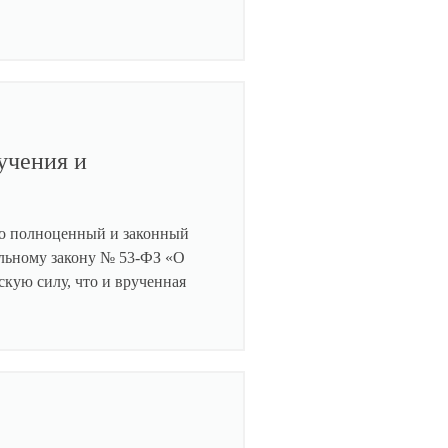
учения и
это полноценный и законный
альному закону № 53-ФЗ «О
скую силу, что и врученная