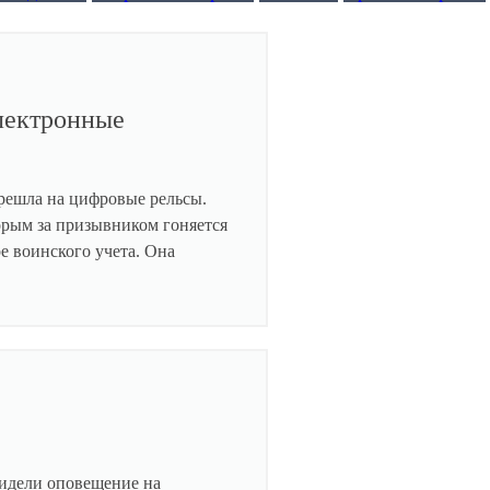
электронные
ерешла на цифровые рельсы.
торым за призывником гоняется
е воинского учета. Она
видели оповещение на