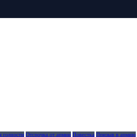
я годности
Отсрочка от армии
Повестка
Призыв в армию