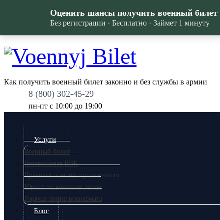
Оценить шансы получить военный билет
Без регистрации · Бесплатно · Займет 1 минуту
Как получить военный билет законно и без службы в армии
8 (800) 302-45-29
пн-пт c 10:00 до 19:00
Услуги
Военный билет
Независимая ВВК
Правовая помощь призывникам
Юрист по военным делам
Горячая линия военкомата
Блог