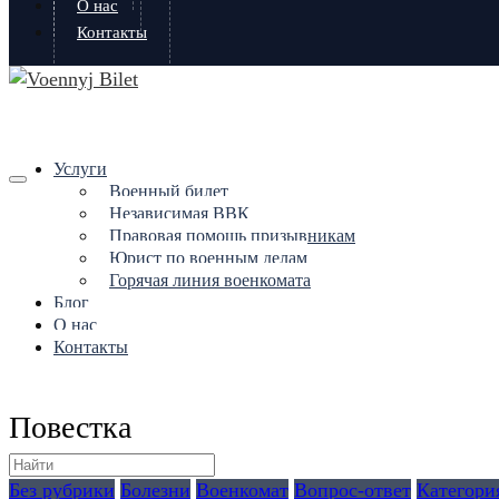
О нас
Контакты
Услуги
Военный билет
Независимая ВВК
Правовая помощь призывникам
Юрист по военным делам
Горячая линия военкомата
Блог
О нас
Контакты
Повестка
Без рубрики
Болезни
Военкомат
Вопрос-ответ
Категори