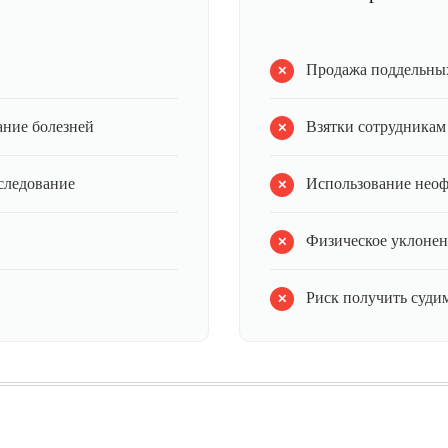
Продажа поддельных
ание болезней
Взятки сотрудникам
следование
Использование нео
Физическое уклонен
Риск получить судим