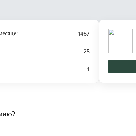
1467
месяце:
25
1
рмию?