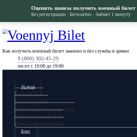
Оценить шансы получить военный билет
Без регистрации · Бесплатно · Займет 1 минуту
Как получить военный билет законно и без службы в армии
8 (800) 302-45-29
пн-пт c 10:00 до 19:00
Услуги
Военный билет
Независимая ВВК
Правовая помощь призывникам
Юрист по военным делам
Горячая линия военкомата
Блог