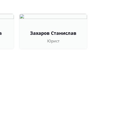
а
Захаров Станислав
Оль
Юрист