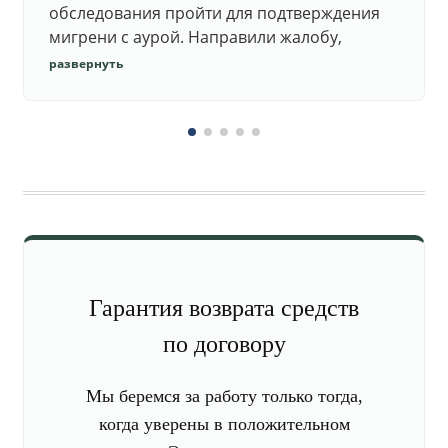
обследования пройти для подтверждения
мигрени с аурой. Направили жалобу,
добились повторного осмотра и списания в
развернуть
запас.
Гарантия возврата средств
по договору
Мы беремся за работу только тогда,
когда уверены в положительном