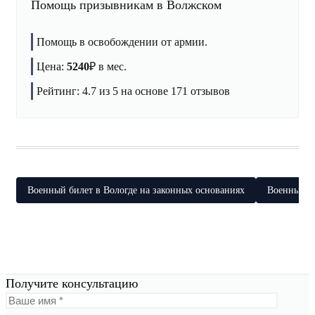
Помощь призывникам в Волжском
Помощь в освобождении от армии.
Цена:
5240
₽
в мес.
Рейтинг:
4.7
из 5 на основе
171
отзывов
Военный билет в Вологде на законных основаниях
Военный би
Получите консультацию