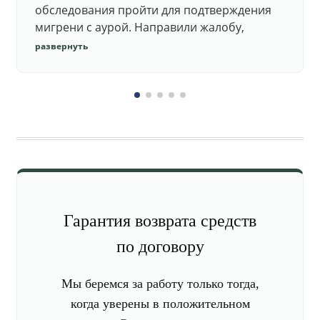
обследования пройти для подтверждения
мигрени с аурой. Направили жалобу,
добились повторного осмотра и списания в
развернуть
запас.
Гарантия возврата средств
по договору
Мы беремся за работу только тогда,
когда уверены в положительном