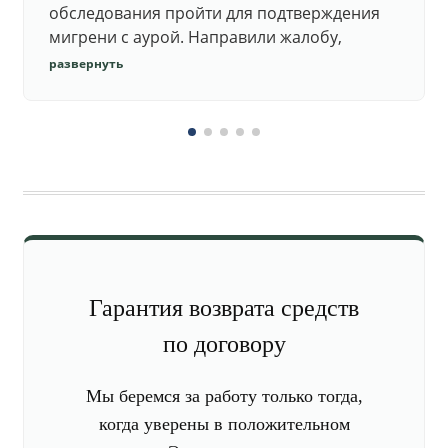
обследования пройти для подтверждения
мигрени с аурой. Направили жалобу,
добились повторного осмотра и списания в
развернуть
запас.
Гарантия возврата средств
по договору
Мы беремся за работу только тогда,
когда уверены в положительном