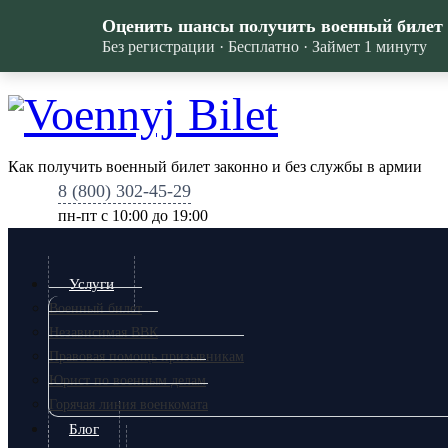
Оценить шансы получить военный билет
Без регистрации · Бесплатно · Займет 1 минуту
Как получить военный билет законно и без службы в армии
8 (800) 302-45-29
пн-пт c 10:00 до 19:00
Услуги
Военный билет
Независимая ВВК
Правовая помощь призывникам
Юрист по военным делам
Горячая линия военкомата
Блог