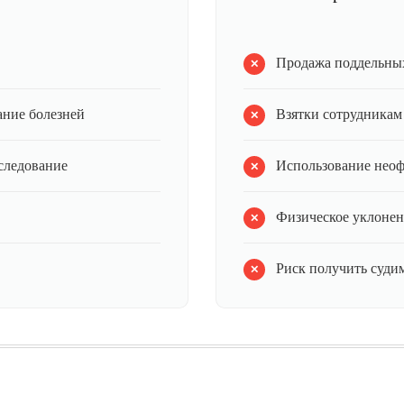
Продажа поддельных
ание болезней
Взятки сотрудникам
следование
Использование нео
Физическое уклонен
Риск получить судим