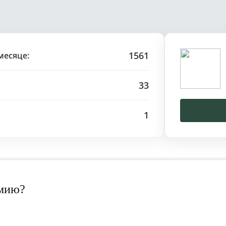
1561
месяце:
33
1
рмию?