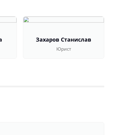
а
Захаров Станислав
Оль
Юрист