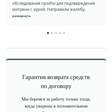
обследования пройти для подтверждения
мигрени с аурой. Направили жалобу,
добились повторного осмотра и списания в
развернуть
запас.
Гарантия возврата средств
по договору
Мы беремся за работу только тогда,
когда уверены в положительном