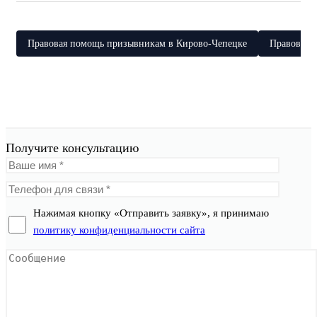
Правовая помощь призывникам в Кирово-Чепецке
Правовая 
Получите консультацию
Нажимая кнопку «Отправить заявку», я принимаю
политику конфиденциальности сайта