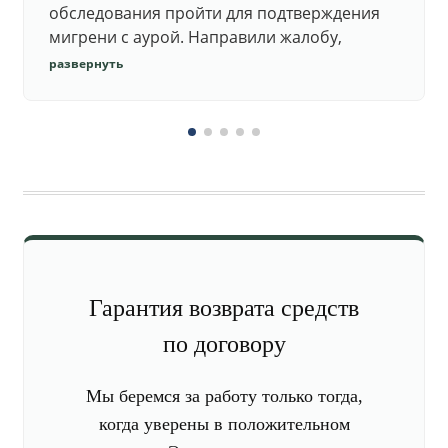
обследования пройти для подтверждения
мигрени с аурой. Направили жалобу,
добились повторного осмотра и списания в
развернуть
запас.
Гарантия возврата средств
по договору
Мы беремся за работу только тогда,
когда уверены в положительном