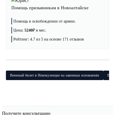
Помощь призывникам в Новоалтайске
Помощь в освобождении от армии.
Цена:
5240
₽
в мес.
Рейтинг:
4.7
из 5 на основе
171
отзывов
Военный билет в Новокузнецке на законных основаниях
Воен
Получите консультацию