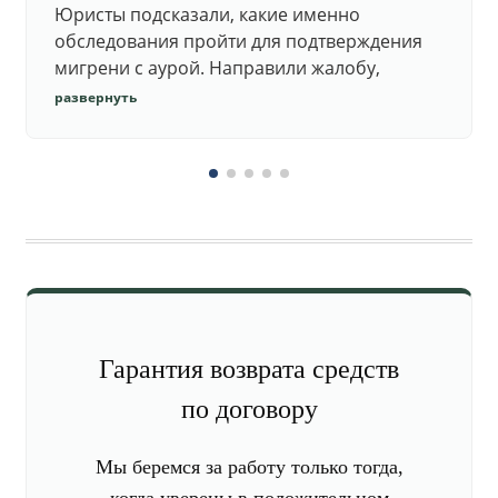
Юристы подсказали, какие именно
обследования пройти для подтверждения
мигрени с аурой. Направили жалобу,
добились повторного осмотра и списания в
развернуть
запас.
Гарантия возврата средств
по договору
Мы беремся за работу только тогда,