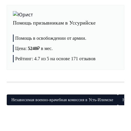
Помощь призывникам в Уссурийске
Помощь в освобождении от армии.
Цена:
5240
₽
в мес.
Рейтинг:
4.7
из 5 на основе
171
отзывов
Независимая военно-врачебная комиссия в Усть-Илимске
Неза