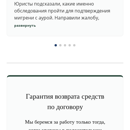
Юристы подсказали, какие именно
обследования пройти для подтверждения
мигрени с аурой. Направили жалобу,
добились повторного осмотра и списания в
развернуть
запас.
Гарантия возврата средств
по договору
Мы беремся за работу только тогда,