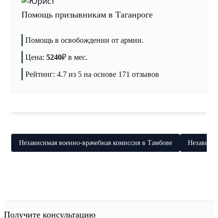
Помощь призывникам в Таганроге
Помощь в освобождении от армии.
Цена:
5240
₽
в мес.
Рейтинг:
4.7
из 5 на основе
171
отзывов
Независимая военно-врачебная комиссия в Тамбове
Независим
Получите консультацию