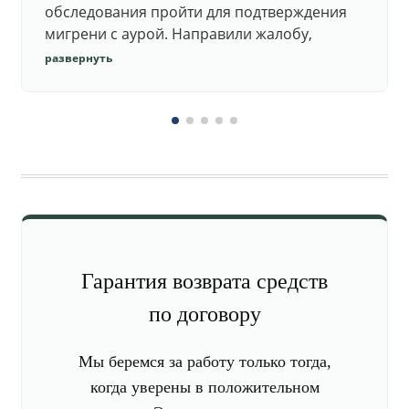
обследования пройти для подтверждения
мигрени с аурой. Направили жалобу,
добились повторного осмотра и списания в
развернуть
запас.
Гарантия возврата средств
по договору
Мы беремся за работу только тогда,
когда уверены в положительном