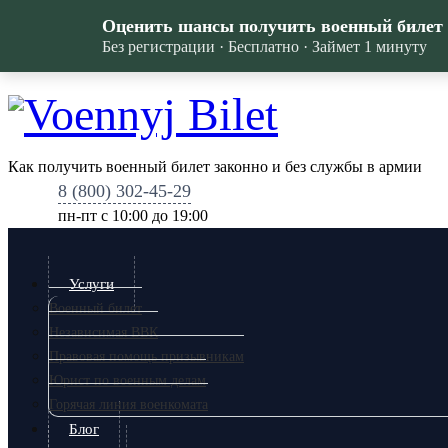
Оценить шансы получить военный билет
Без регистрации · Бесплатно · Займет 1 минуту
Как получить военный билет законно и без службы в армии
8 (800) 302-45-29
пн-пт c 10:00 до 19:00
Услуги
Военный билет
Независимая ВВК
Правовая помощь призывникам
Юрист по военным делам
Горячая линия военкомата
Блог