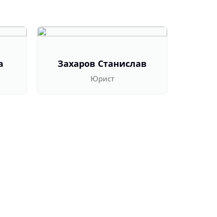
а
Захаров Станислав
Оль
Юрист