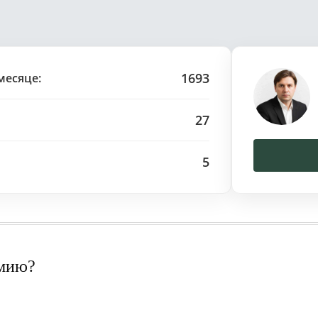
1693
месяце:
27
5
рмию?