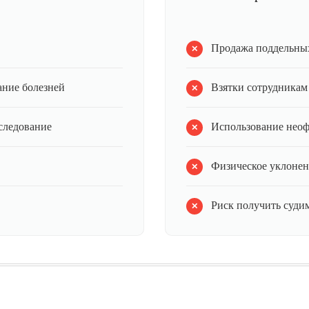
Продажа поддельных
ание болезней
Взятки сотрудникам
следование
Использование нео
Физическое уклонен
Риск получить судим