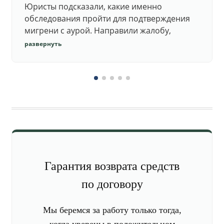
Юристы подсказали, какие именно
обследования пройти для подтверждения
мигрени с аурой. Направили жалобу,
добились повторного осмотра и списания в
развернуть
запас.
Гарантия возврата средств
по договору
Мы беремся за работу только тогда,