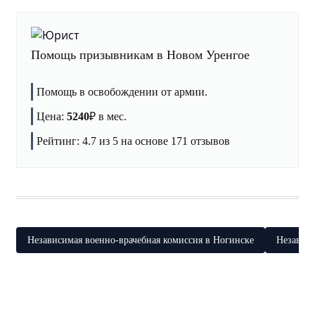
Помощь призывникам в Новом Уренгое
Помощь в освобождении от армии.
Цена:
5240
₽
в мес.
Рейтинг:
4.7
из 5 на основе
171
отзывов
Независимая военно-врачебная комиссия в Ногинске
Независи