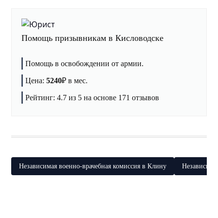
Помощь призывникам в Кисловодске
Помощь в освобождении от армии.
Цена:
5240
₽
в мес.
Рейтинг:
4.7
из 5 на основе
171
отзывов
Независимая военно-врачебная комиссия в Клину
Независима