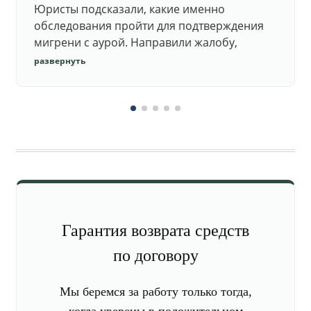
Юристы подсказали, какие именно
обследования пройти для подтверждения
мигрени с аурой. Направили жалобу,
добились повторного осмотра и списания в
развернуть
запас.
Гарантия возврата средств
по договору
Мы беремся за работу только тогда,