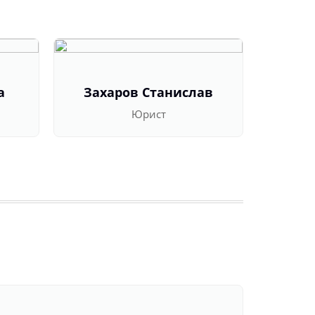
а
Захаров Станислав
Оль
Юрист