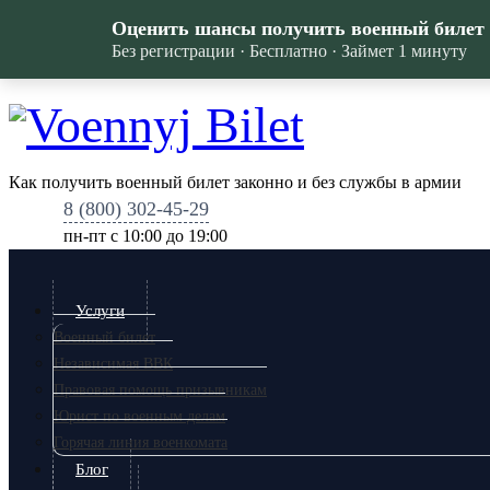
Оценить шансы получить военный билет
Без регистрации · Бесплатно · Займет 1 минуту
Как получить военный билет законно и без службы в армии
8 (800) 302-45-29
пн-пт c 10:00 до 19:00
Услуги
Военный билет
Независимая ВВК
Правовая помощь призывникам
Юрист по военным делам
Горячая линия военкомата
Блог