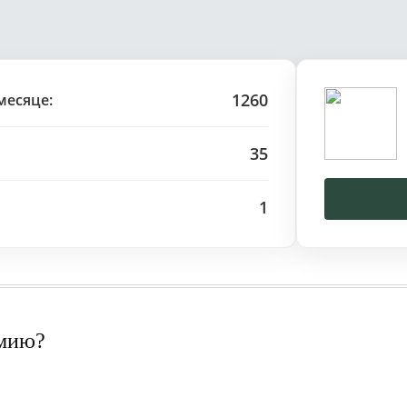
1260
месяце:
35
1
рмию?