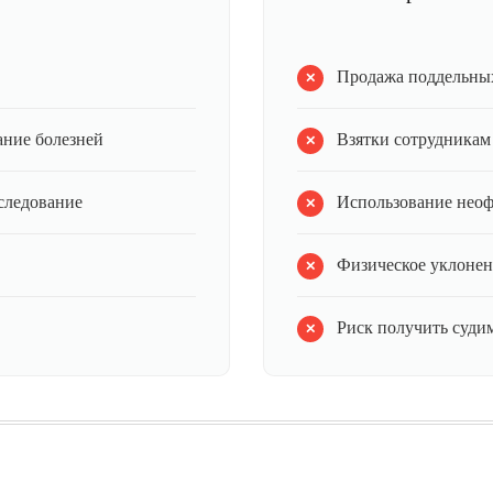
Продажа поддельных
ание болезней
Взятки сотрудникам
следование
Использование нео
Физическое уклонен
Риск получить судим