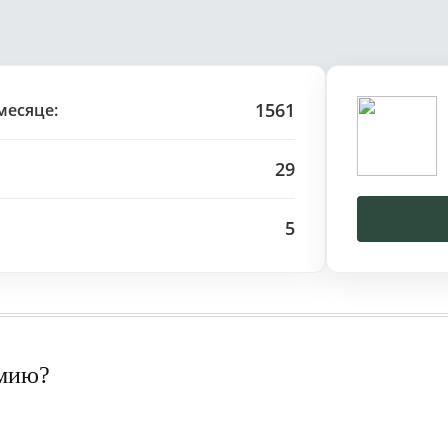
1561
месяце:
29
5
рмию?