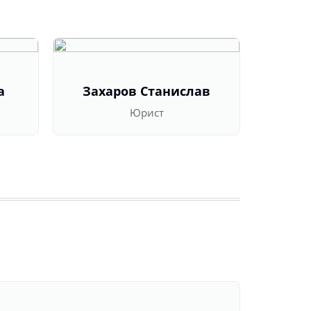
а
Захаров Станислав
Оль
Юрист