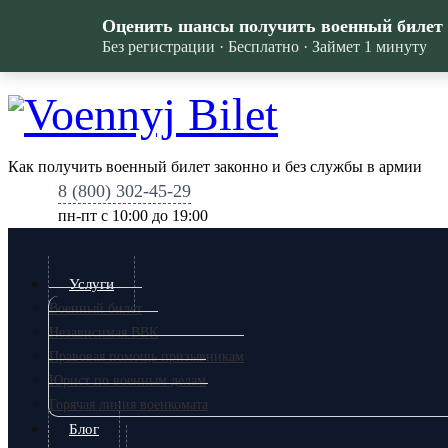
Оценить шансы получить военный билет
Без регистрации · Бесплатно · Займет 1 минуту
Как получить военный билет законно и без службы в армии
8 (800) 302-45-29
пн-пт c 10:00 до 19:00
Услуги
Военный билет
Независимая ВВК
Правовая помощь призывникам
Юрист по военным делам
Горячая линия военкомата
Блог