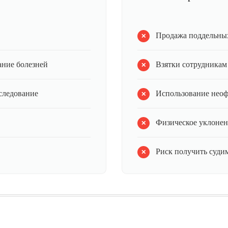
Продажа поддельных
ание болезней
Взятки сотрудникам
следование
Использование нео
Физическое уклонен
Риск получить судим