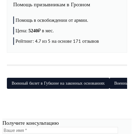
Помощь призывникам в Грозном
Помощь в освобождении от армии.
Цена:
₽
в мес.
5240
Рейтинг:
4.7
из 5 на основе
171
отзывов
Военный билет в Губкине на законных основаниях
Военный б
Получите консультацию