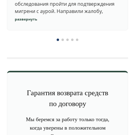
обследования пройти для подтверждения
мигрени с аурой. Направили жалобу,
добились повторного осмотра и списания в
развернуть
запас.
Гарантия возврата средств
по договору
Мы беремся за работу только тогда,
когда уверены в положительном