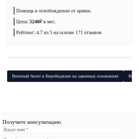
Помощь в освобождении от армии.
Цена:
5240
₽
в мес.
Рейтинг:
4.7
из 5 на основе
171
отзывов
Военный билет в Биробиджане на законных основаниях
Военн
Получите консультацию